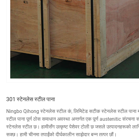
301 स्टेनलेस स्टील पाना
Ningbo Qihong स्टेनलेस स्टील कं, लिमिटेड सटीक स्टेनलेस स्टील पाना मा
स्टील पाना पूर्ण ठोस समाधान अवस्था अन्तर्गत एक पूर्ण austenitic संरचना 
स्टेनलेस स्टील छ। हामीसँग उत्कृष्ट पेशेवर टोली छ जसले उत्पादनहरूको लागि
सक्छ। हामी चीनमा तपाईंको दीर्घकालीन साझेदार बन्न तत्पर छौं।