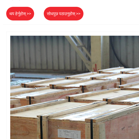
थप हेर्नुहोस् >>
सोधपुछ पठाउनुहोस् >>