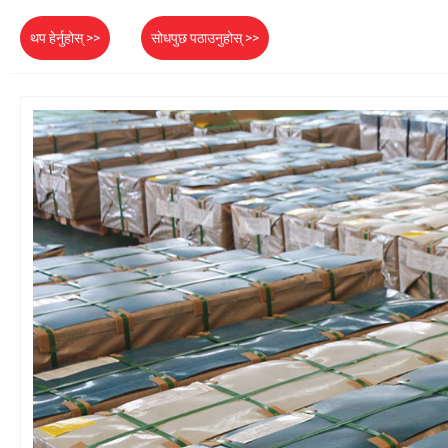
थप हेर्नुहोस् >>
सोधपुछ पठाउनुहोस् >>