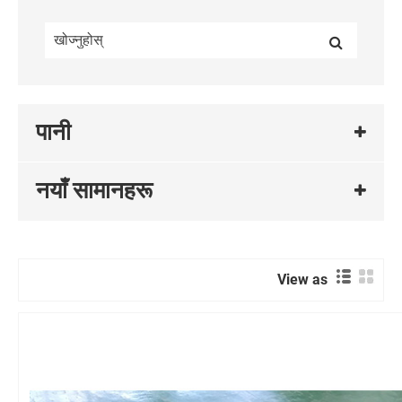
पानी
नयाँ सामानहरू
View as