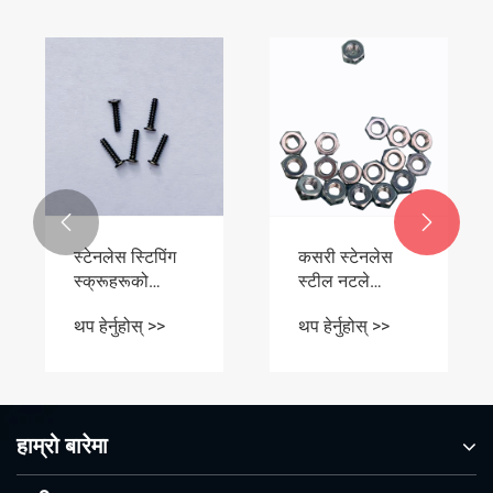


स्टेनलेस स्टिपिंग
कसरी स्टेनलेस
स्क्रूहरूको
स्टील नटले
एन्टिस्-को विकसित
औद्योगिक
थप हेर्नुहोस् >>
थप हेर्नुहोस् >>
गर्ने क्षमता कसरी
विधानसभा
हुन्छ
लाइनहरूमा
डाउनटाइम
घटाउँछ?
हाम्रो बारेमा