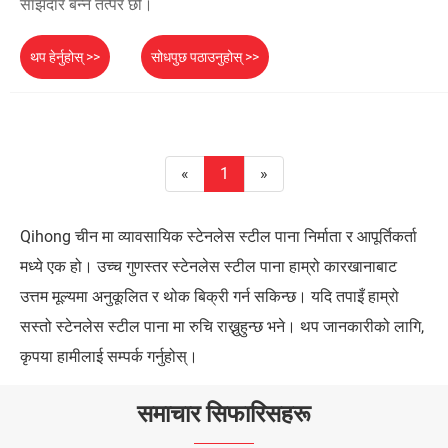
साझेदार बन्न तत्पर छौं।
थप हेर्नुहोस् >>
सोधपुछ पठाउनुहोस् >>
«
1
»
Qihong चीन मा व्यावसायिक स्टेनलेस स्टील पाना निर्माता र आपूर्तिकर्ता
मध्ये एक हो। उच्च गुणस्तर स्टेनलेस स्टील पाना हाम्रो कारखानाबाट
उत्तम मूल्यमा अनुकूलित र थोक बिक्री गर्न सकिन्छ। यदि तपाइँ हाम्रो
सस्तो स्टेनलेस स्टील पाना मा रुचि राख्नुहुन्छ भने। थप जानकारीको लागि,
कृपया हामीलाई सम्पर्क गर्नुहोस्।
समाचार सिफारिसहरू