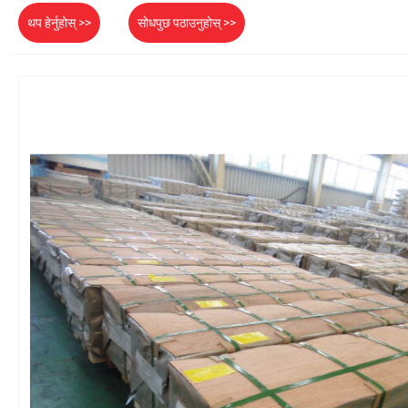
थप हेर्नुहोस् >>
सोधपुछ पठाउनुहोस् >>